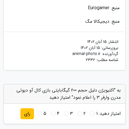
منبع: Eurogamer
منبع: دیجیکالا مگ
انتشار:
15 آبان 1402
بروزرسانی:
15 آبان 1402
گردآورنده:
animal-photo.ir
شناسه مطلب: 2332
به "اکتیویژن دلیل حجم 200 گیگابایتی بازی کال آو دیوتی
مدرن وارفر 3 را اعلام نمود" امتیاز دهید
امتیاز دهید:
1
2
3
4
5
رای