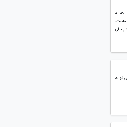
 که به
 ماست،
م برای
 تواند