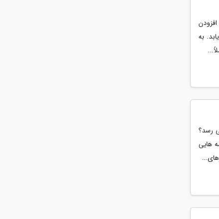
افزودن
بد. به
...
ی رسد؟
مه هایی
ای...