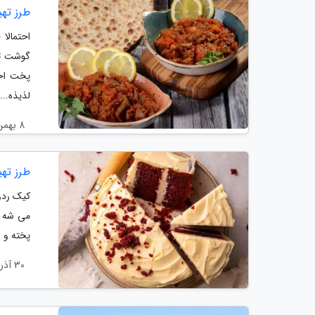
طرز ته
احتمالا
گوشت تک
پخت احت
لذیذه....
8 بهمن 1404
طرز تهی
کیک ردو
می شه و 
پخته و ر
30 آذر 1404