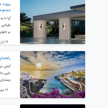
مجموعه
آیا تا ب
طراحی د
بر خلوتی
14 آبان 1404
راهنمای
آسان نی
حین داش
پسندان ف
26 مهر 1404