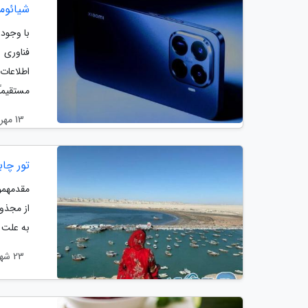
شیائومی 17T پرو زودتر از انتظار راه
فناوری 
مستقیماً.
13 مهر 1404
تور چابهار از ته
مقدمهمو
از مجذوب
به علت 
23 شهریور 1404