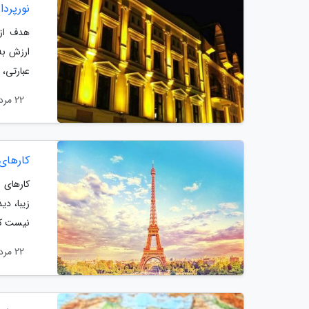
نورپرد
هدف از 
ارزش به
عبارتی، 
22 مرداد 1404
کارهای
کارهای 
زیبا، دی
نیست که
22 مرداد 1404