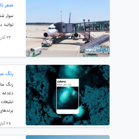
صفر تا
سوار شد
توانید ب
22 آذر 1404
رنگ سال 2026، 1405 چه رنگیه؟ ، رنگ سال 026
دغدغه ه
تبلیغات
برندهای.
28 آبان 1404