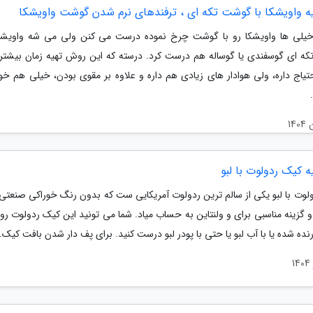
یه واویشکا با گوشت تکه ای ، ترفندهای نرم شدن گوشت واویشکا
 خیلی ها واویشکا رو با گوشت چرخ نموده درست می کنن ولی می شه واویشکا
ه ای گوسفندی یا گوساله هم درست کرد. درسته که این روش تهیه زمان بیشتر
یاج داره، ولی هوادار های زیادی هم داره و علاوه بر مقوی بودن، خیلی هم خو
ه کیک ردولوت با لبو
لوت با لبو یکی از سالم ترین ردولوت آمریکایی ست که بدون رنگ خوراکی صنعت
گزینه مناسبی برای و ولنتاین به حساب میاد. شما می تونید این کیک ردولوت رو ب
نده شده یا با آب لبو یا حتی با پودر لبو درست کنید. برای پف دار شدن بافت کیک..