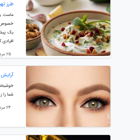
طرز تهیه م
ماست و 
خصوص در
یک پیش 
افرادی که
25 مرداد 1404
آرایش 
خوشبختان
شما را زی
24 مرداد 1404