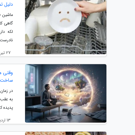
دلیل ت
ماشین ظ
گاهی کا
لکه دار
نادرست،.
27 تیر 1405
ساخت د
در زمان 
به عقب 
پدیده که در روا
13 اردیبهشت 1405