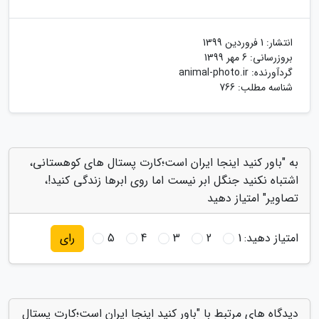
انتشار:
1 فروردین 1399
بروزرسانی:
6 مهر 1399
گردآورنده:
animal-photo.ir
شناسه مطلب: 766
به "باور کنید اینجا ایران است؛کارت پستال های کوهستانی،
اشتباه نکنید جنگل ابر نیست اما روی ابرها زندگی کنید!،
تصاویر" امتیاز دهید
امتیاز دهید:
1
2
3
4
5
رای
دیدگاه های مرتبط با "باور کنید اینجا ایران است؛کارت پستال