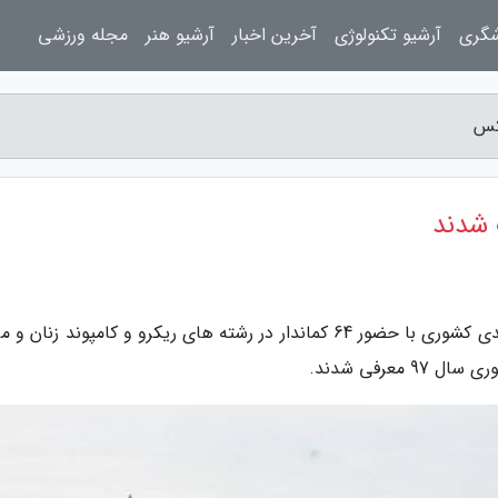
شگری
آرشیو تکنولوژی
آخرین اخبار
آرشیو هنر
مجله ورزشی
کس
 شدند
به گزارش مجله عکس، فینال فینالیست های رده بندی کشوری با حضور 64 کماندار در رشته های ریکرو و کامپوند زنا
معرفی شدند.