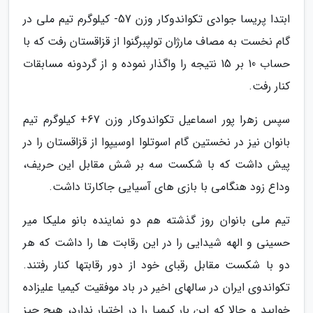
ابتدا پریسا جوادی تکواندوکار وزن 57- کیلوگرم تیم ملی در
گام نخست به مصاف مارژان تولپبرگنوا از قزاقستان رفت که با
حساب 10 بر 15 نتیجه را واگذار نموده و از گردونه مسابقات
کنار رفت.
سپس زهرا پور اسماعیل تکواندوکار وزن 67+ کیلوگرم تیم
بانوان نیز در نخستین گام اسوتلوا اوسیپوا از قزاقستان را در
پیش داشت که با شکست سه بر شش مقابل این حریف،
وداع زود هنگامی با بازی های آسیایی جاکارتا داشت.
تیم ملی بانوان روز گذشته هم دو نماینده بانو ملیکا میر
حسینی و الهه شیدایی را در این رقابت ها را داشت که هر
دو با شکست مقابل رقبای خود از دور رقابتها کنار رفتند.
تکواندوی ایران در سالهای اخیر در باد موفقیت کیمیا علیزاده
خوابید و حالا که این بار کیمیا را در اختیار ندارد، هیچ چیز