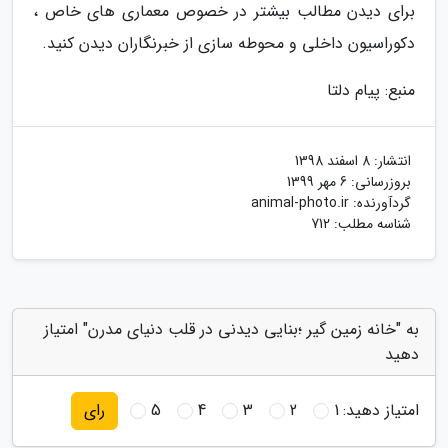
برای دیدن مطالب بیشتر در خصوص معماری های خاص ،
دکوراسیون داخلی و محوطه سازی از خبرنگاران دیدن کنید.
منبع: پیام دلتا
انتشار:
8 اسفند 1398
بروزرسانی:
6 مهر 1399
گردآورنده:
animal-photo.ir
شناسه مطلب: 712
به "خانه زمین گیر ؛بنایی دیدنی در قلب دنیای مدرن" امتیاز
دهید
امتیاز دهید:
1
2
3
4
5
رای