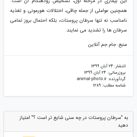
این بیماری در مرحله اول، تشخیص زودهنگام آن است.
همچنین عواملی از جمله چاقی، اختلالات هورمونی و تغذیه
نامناسب نه تنها سرطان پروستات، بلکه احتمال بروز تمامی
سرطان ها را تشدید می نمایند.
منبع: جام جم آنلاین
انتشار:
24 آبان 1399
بروزرسانی:
24 آبان 1399
گردآورنده:
animal-photo.ir
شناسه مطلب: 1289
به "سرطان پروستات در چه سنی شایع تر است ؟" امتیاز
دهید