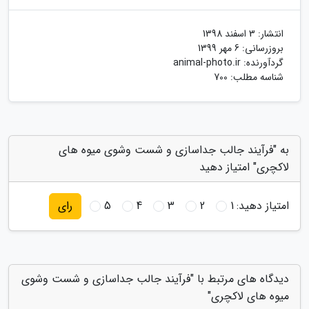
انتشار:
3 اسفند 1398
بروزرسانی:
6 مهر 1399
گردآورنده:
animal-photo.ir
شناسه مطلب: 700
به "فرآیند جالب جداسازی و شست وشوی میوه های
لاکچری" امتیاز دهید
امتیاز دهید:
1
2
3
4
5
رای
دیدگاه های مرتبط با "فرآیند جالب جداسازی و شست وشوی
میوه های لاکچری"