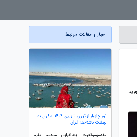
اخبار و مقالات مرتبط
رید
تور چابهار از تهران شهریور 1404: سفری به
بهشت ناشناخته ایران
مقدمهموقعیت جغرافیایی منحصر بفرد