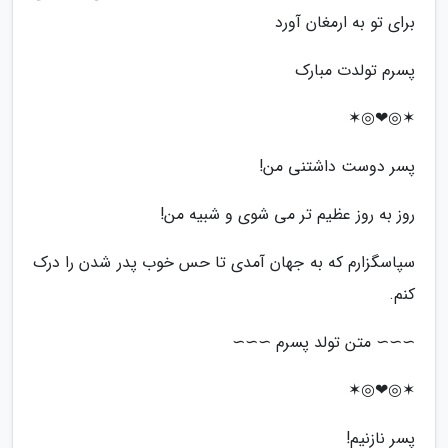
برای تو به ارمغان آورد
پسرم تولدت مبارک
✶◎❤◎✶
پسر دوست داشتنی من!
روز به روز عظیم تر می شوی و شبیه من!
سپاسگزارم که به جهان آمدی تا حس خوب پدر شدن را درک
کنم.
∼∼∼ متن تولد پسرم ∼∼∼
✶◎❤◎✶
پسر نازنیم!