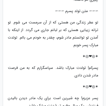
∼∼∼ متن تولد پسرم ∼∼∼
تو عطر زندگی من هستی که از آن سرمست می شوم. تو
ترانه زیبایی هستی که بر لبانم جاری می گردد. از اینکه با
آمدن تو توانستم مادر شوم، چقدر به خودم می بالم. تولدت
مبارک پسر خوبم.
✶◎❤◎✶
پسرکم! تولدت مبارک باشد. سپاسگزارم که به من فرصت
مادر شدن دادی.
✶◎❤◎✶
پسر عزیزم! چه شیرین است برای یک مادر دیدن بالیدن
فرزندش. یک سال عظیم تر شدنت مبارک باشد.