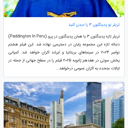
تریلر نو پدینگتون 3 را دیدن کنید
تریلر تازه پدینگتون 3 یا همان پدینگتون در پرو (Paddington In Peru)
دنباله تازه این مجموعه پایان در دسترسی نهاده شد. این فیلم هشتم
نوامبر 2024 در سینماهای بریتانیا و ایرلند اکران خواهد شد. کمپانی
پخش سونی در هفدهم ژانویه 2025 فیلم را در سطح جهانی از جمله در
ایالات متحده به اکران عمومی درخواهد...