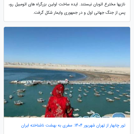
نازیها مخترع اتوبان نیستند. ایده ساخت اولین بزرگراه های اتومبیل رو،
پس از جنگ جهانی اول و در جمهوری وایمار شکل گرفت.
تور چابهار از تهران شهریور 1404: سفری به بهشت ناشناخته ایران