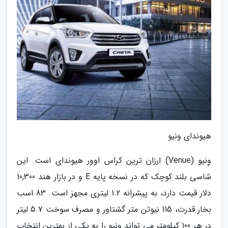
هیوندای ونیو
وِنیو (Venue) ارزان ترین کراس اوور هیوندای است. این
شاسی بلند کوچک که در نسخه پایه E و در بازار هند 10,300
دلار قیمت دارد، به پیشرانه 1.2 لیتری مجهز است. 83 اسب
بخار قدرت، 115 نیوتن متر گشتاور و مصرف سوخت 5.7 لیتر
در هر 100 کیلومتر می تواند ونیو را به یکی از بهترین انتخاب