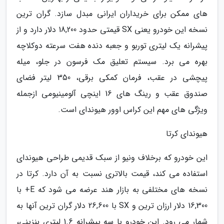
های ممکن برای خریداران ایرانی مبدل سازد. گران ترین
نسخه این خودرو یعنی SX قیمتی حدود 18,200 دلار دارد و از
پیشرانه یک لیتری توربو و جعبه دنده هفت سرعته دوکلاچه
بهره می برد. سیستم تعلیق مک فرسون در جلو، میله
پیچشی در عقب، فرمان کمکی برقی، 350 لیتر فضای
صندوق عقب و رینگ های 16 اینچی آلومینیومی ازجمله
ویژگی های مهم این کراس اوور هیوندای است.
هیوندای کرتا
این خودرو که برخلاف ونیو از سبک قدیمی طراحی هیوندای
استفاده می کند، قیمت بالاتری نسبت به آن دارد. کرتا در
نسخه های مختلفی به بازار هند عرضه می شود که E+ با
16,300 دلار ارزان ترین و SX با 26,600 دلار گران ترین آنها به
شمار می رود. این خودرو با سه پیشرانه 1.6 لیتری بنزینی،