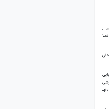
 از
 فعلا
شی های
ت رقبایی
وشی
ازه