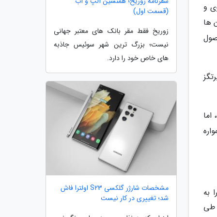
سفرنامه زوریخ؛ همنشین آلپ و آب
ی و
(قسمت اول)
ن ها
زوریخ فقط مقر بانک های معتبر جهانی
صول
نیست؛ بزرگ ترین شهر سوئیس جاذبه
های خاص خود را دارد.
رتگز
 اما
اره
مشخصات شارژر گلکسی S23 اولترا فاش
 به
شد؛ تغییری در کار نیست
 طی