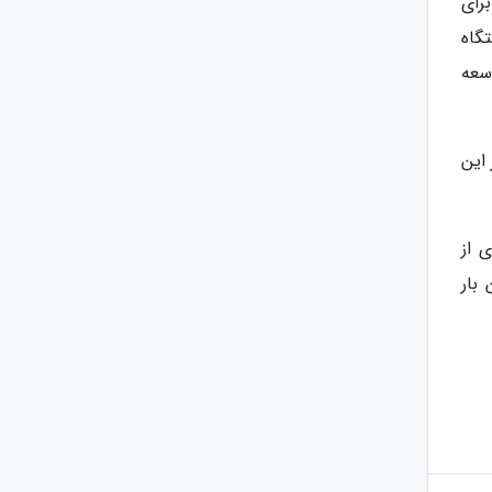
رای
گاه
سعه
این
ی از
بار