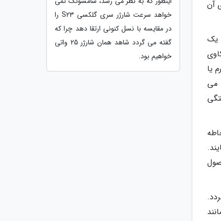
اینطور که به نظر می رسد، سامسونگ نمی
 آن
خواهد سرعت شارژر سری گلکسی S23 را
در مقایسه با نسل کنونی ارتقا دهد چرا که
 یک
گفته می گردد شاهد همان شارژر 25 واتی
اوی
خواهیم بود.
م یا
 می
تگی
اطه
یند.
صول
دد.
نند