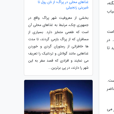
غذاهای محلی در پراگ؛ از نان رول تا
نه،
شیرینی زنجبیلی
ی U شکل که خیلی کمیاب
بخشی از معروفیت شهر پراگ واقع در
جمهوری چک، مرتبط به غذاهای محلی آن
خامت
است که طعمی متمایز دارد. بسیاری از
مسافران که از پراگ بازمی گردند، تا مدت
 در
ها خاطراتی از رستوران گردی و خوردن
 تا
غذاهایی مانند گولاش و تردلنیک را تعریف
می نمایند و افرادی که قصد سفر به این
شهر را دارند، در پی برترین...
ست.
حاضر
ر می