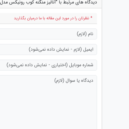
دیدگاه های مرتبط با "آنالیز منگنه کوب رونیکس مدل 4804؛ قدرت و کیفیت مناسب
* نظرتان را در مورد این مقاله با ما درمیان بگذارید