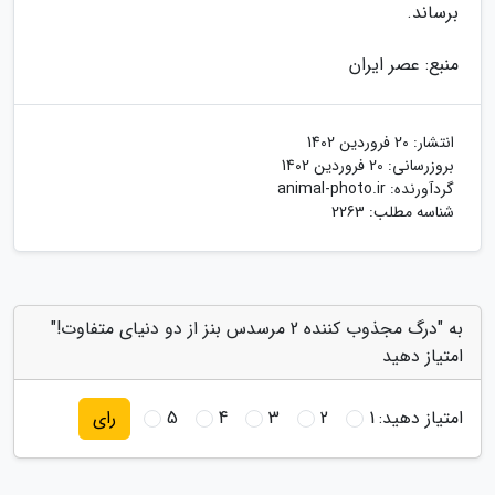
برساند.
منبع: عصر ایران
انتشار:
20 فروردین 1402
بروزرسانی:
20 فروردین 1402
گردآورنده:
animal-photo.ir
شناسه مطلب: 2263
به "درگ مجذوب کننده 2 مرسدس بنز از دو دنیای متفاوت!"
امتیاز دهید
امتیاز دهید:
1
2
3
4
5
رای