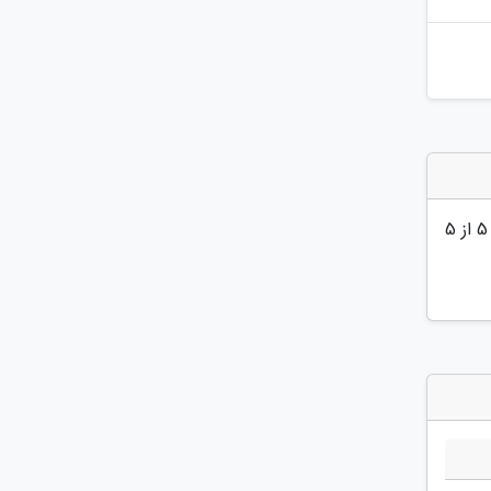
5
از 5