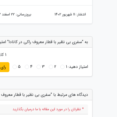
انتشار:
11 شهریور 1402
بروزرسانی:
22 اسفند 1403
به "سفری بی نظیر با قطار معروف راکی در کانادا" امتی
1
کارب
امتیاز دهید:
1
2
3
4
5
رای
دیدگاه های مرتبط با "سفری بی نظیر با قطار معروف را
* نظرتان را در مورد این مقاله با ما درمیان بگذارید