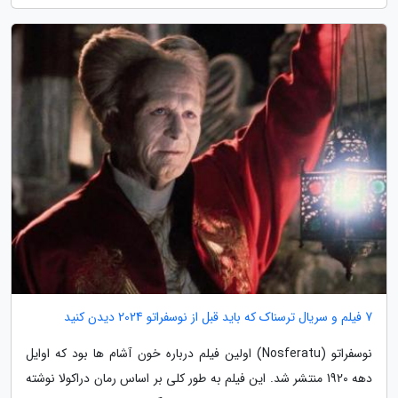
7 فیلم و سریال ترسناک که باید قبل از نوسفراتو 2024 دیدن کنید
نوسفراتو (Nosferatu) اولین فیلم درباره خون آشام ها بود که اوایل
دهه 1920 منتشر شد. این فیلم به طور کلی بر اساس رمان دراکولا نوشته