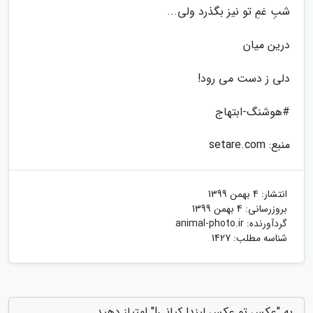
شبِ غمِ تو نیز بگذرد ولی...
درین میان
دلی ز دست می رود!
#هوشنگ-ابتهاج
منبع: setare.com
انتشار:
4 بهمن 1399
بروزرسانی:
4 بهمن 1399
گردآورنده:
animal-photo.ir
شناسه مطلب: 1427
به "عکس تو عکس لیندا کیانی!" امتیاز دهید