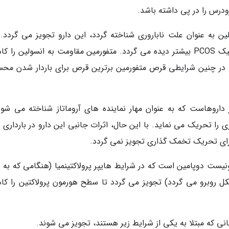
زودرس را در پی داشته باشد.
اگر مقاومت به انسولین به عنوان علت ناباروری شناخته گردد، این دارو تجویز می گردد.
شرایط در زنان مبتلا به سندروم تخمدان پلی کیستیک PCOS بیشتر دیده می گردد. متفورمین مقاومت به انسولین 
. در چنین شرایطی قرص متفورمین برترین قرص برای باردار شدن مح
F) متعلق به گروهی از داروهاست که به عنوان مهار نماینده های آروماتاز شناخته می شو
را تحریک می نماید. با این حال، اثرات جانبی این دارو در بارداری ه
برای تحریک تخمک گذاری تجویز نمی گردد.
تینبروموکریپتین (Cycloset)، یک آگونیست دوپامین است که در شرایط هایپر پرولاکتینمیا (هنگامی که ب
ل روبرو می گردد) تجویز می گردد تا سطح هورمون پرولاکتین را ک
نانی که مبتلا به یکی از شرایط زیر هستند، تجویز می شوند.