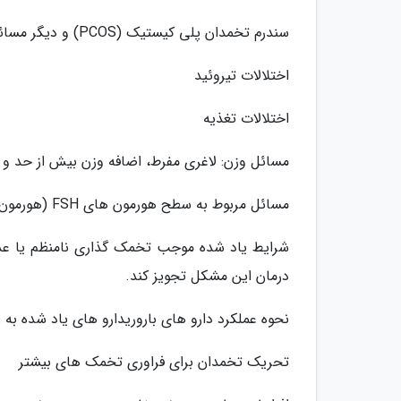
سندرم تخمدان پلی کیستیک (PCOS) و دیگر مسائل تخمدان
اختلالات تیروئید
اختلالات تغذیه
مسائل وزن: لاغری مفرط، اضافه وزن بیش از حد و 
مسائل مربوط به سطح هورمون های FSH (هورمون تحریک نماینده فولیکول) و LH (هورمون لووتیونی) در بدن
شرایط یاد شده موجب تخمک گذاری نامنظم یا عدم
درمان این مشکل تجویز کند.
نحوه عملکرد دارو های باروریدارو های یاد شده ب
تحریک تخمدان برای فراوری تخمک های بیشتر