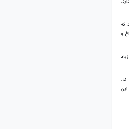
ارد.
 برای تحریک تخمک گذاری می تواند باعث OHSS گردد که
غ و
یاد
اند،
12 ماه یا بیشتر، از این