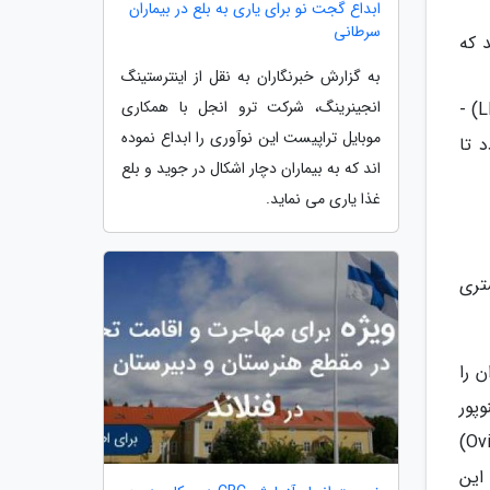
ابداع گجت نو برای یاری به بلع در بیماران
سرطانی
 که
به گزارش خبرنگاران به نقل از اینترستینگ
انجینرینگ، شرکت ترو انجل با همکاری
دارو های باروری عملکردی شبیه به هورمون های طبیعی - هورمون تحریک نماینده فولیکول (FSH) و هورمون لوتئیهمه (LH) -
موبایل تراپیست این نوآوری را ابداع نموده
 تا
اند که به بیماران دچار اشکال در جوید و بلع
غذا یاری می نماید.
کی است که باعث می گردد غده هیپوفیز؛ FSH و LH بیشتری
 را
پور
hMG) و (FSH (Gonal-F, Follistim AQ, Bravelle است. گنادوتروپین دیگر، گونادوتروپین کوریونی انسان (Ovidrel, Pregnyl)
این