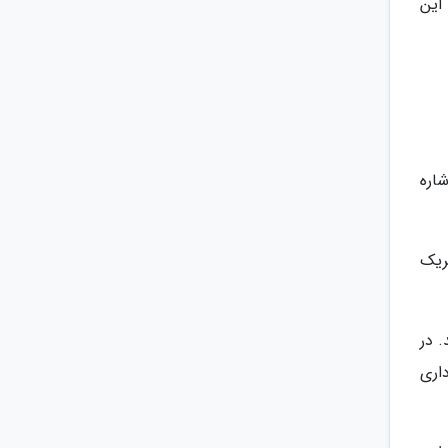
این
اره
ریک
 دارند. در
بارداری