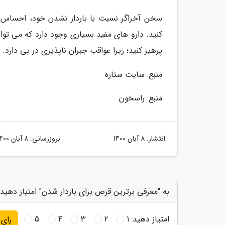
سخن آخراگر نسبت با باردار نشدن خود، احساس
کنید. دارو های مفید بسیاری وجود دارد که می توان
پرهیز کنید؛ زیرا عواقب جبران ناپذیری در پی دارد.
منبع: سایت ستاره
منبع: راسخون
انتشار:
8 آبان 1400
بروزرسانی:
8 آبان 1400
به "معرفی برترین قرص برای باردار شدن" امتیاز دهید
امتیاز دهید:
1
2
3
4
5
رای