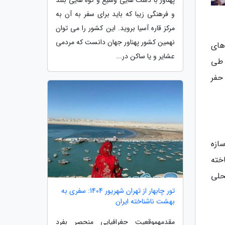
پهناور با دشت هایی وسیع و کوه هایی بلند
و فرهنگی زیبا که باید برای سفر به آن به
مرکز قاره آسیا بروید. این کشور را می توان
نهمین کشور پهناور جهان دانست که مردمی
های
عشایر و یا ساکن در...
 طی
حفر
ازه
خته
حلی
تور چابهار از تهران شهریور 1404: سفری به
بهشت ناشناخته ایران
مقدمهموقعیت جغرافیایی منحصر بفرد