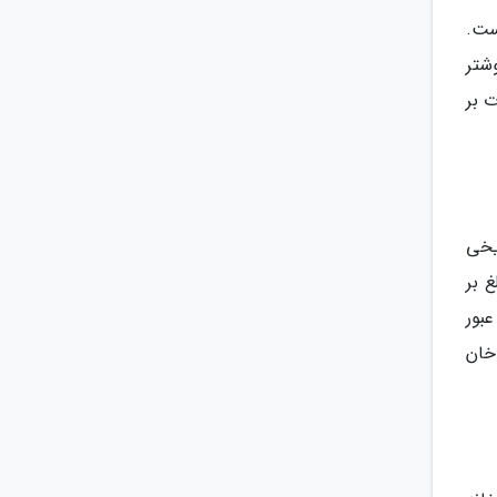
واقع شده است، با سطح زمین برابر با 4 متر است.
ن بومی شوشتر
 بر
ر از محوطه تاریخی
 بر
بور
خان