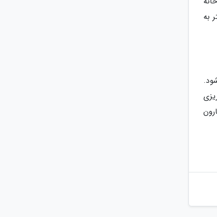
انه
 به
ود.
یزی
کارون