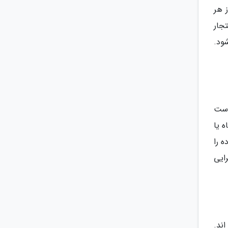
 هر
جار
ود.
است
 کوه سیاه یا
ه را
ایی
ند.