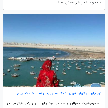
دیده و درباره زیبایی هایش بسیار...
تور چابهار از تهران شهریور 1404: سفری به بهشت ناشناخته ایران
مقدمهموقعیت جغرافیایی منحصر بفرد چابهار، این بندر اقیانوسی در