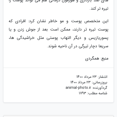
های ضد بارداری و هورمون درمانی هم می تواند پوست را
تیره تر کند.
این متخصص پوست و مو خاطر نشان کرد: افرادی که
پوست تیره تر دارند، ممکن است بعد از جوش زدن و یا
پسوریازیس و دیگر التهاب پوستی مثل خراشیدگی ها،
سریعا دچار تیرگی در آن ناحیه شوند.
منبع: همگردی
انتشار:
23 مرداد 1400
بروزرسانی:
23 مرداد 1400
گردآورنده:
animal-photo.ir
شناسه مطلب: 1793