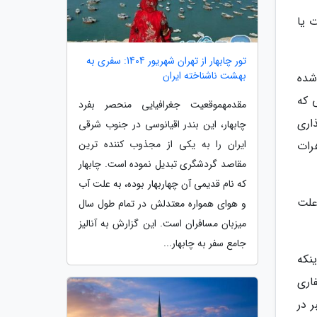
 یا
تور چابهار از تهران شهریور 1404: سفری به
بهشت ناشناخته ایران
شده
 زمانی که
مقدمهموقعیت جغرافیایی منحصر بفرد
 نام گذاری
چابهار، این بندر اقیانوسی در جنوب شرقی
ایران را به یکی از مجذوب کننده ترین
رات
مقاصد گردشگری تبدیل نموده است. چابهار
که نام قدیمی آن چهاربهار بوده، به علت آب
علت
و هوای همواره معتدلش در تمام طول سال
میزبان مسافران است. این گزارش به آنالیز
جامع سفر به چابهار...
نکه
اری
قبر در