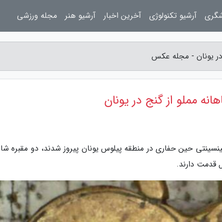
شگری
آرشیو تکنولوژی
آخرین اخبار
آرشیو هنر
مجله ورزشی
 در یونان - مجله عکس
انه مملو از گنج در یونان
سینتی حین حفاری در منطقه پیلوس یونان پیروز شدند، دو مقبره شاه