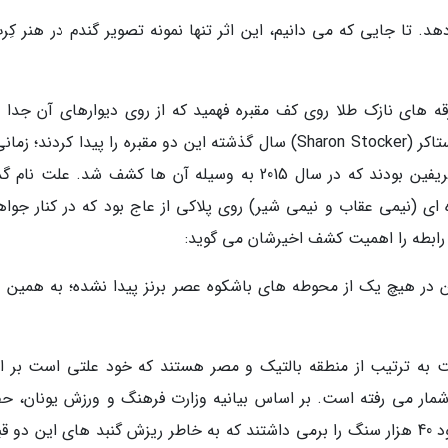
 تا جایی که می دانیم، این اثر تنها نمونه تصویر گندم در هنر کِرت
رقه های نازک طلا روی کف مقبره فهمید که از روی دیوارهای آن جدا 
است. دیویس و همکار باستان شناسش، شارون استاکر (Sharon Stocker) سال گذشته این دو مقبره را پیدا کردند؛
مشغول کاوش در محوطه اطراف مقبره جنگجوی گریفین بودند که در سال 2015 به وسیله آن ها کشف شد. علت
ی (نیمی عقاب و نیمی شیر) روی پلاکی از عاج بود که در کنار جواه
 رابطه را اهمیت کشف اخیرشان می گوید:
این در هیچ یک از محوطه های باشکوه عصر برنز پیدا نشده؛ به همین 
 به ترتیب از منطقه بالتیک و مصر هستند که خود علتی است بر ای
شمار می رفته است. بر اساس بیانیه وزارت فرهنگ و ورزش یونان، حف
اکتشافی در این منطقه سخت بود، چراکه باید حدود 40 هزار سنگ را برمی داشتند که به خاطر ریزش گنبد های این دو 