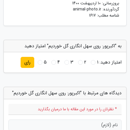
بروزرسانی:
10 اردیبهشت 1400
گردآورنده:
animal-photo.ir
شناسه مطلب: 1617
به "اکبرپور: روی سهل انگاری گل خوردیم" امتیاز دهید
امتیاز دهید:
1
2
3
4
5
رای
دیدگاه های مرتبط با "اکبرپور: روی سهل انگاری گل خوردیم"
* نظرتان را در مورد این مقاله با ما درمیان بگذارید