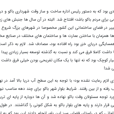
 به اسناد تاریخی موجود، در سال 1909 میلادی بود که به دستور رئیس اداره ساخت و ساز وقت شهرداری باکو و د
ی برای مردم باکو باشد؛ افتتاح شد. البته در آن سال ها جنبش های زی
غییر در فضای ساختمانی این کشور مخصوصا در شهرهای بزرگ شروع 
ن ها همزمان با ساختن عمارت ها و ساختمان های مختلف در صنایع مخ
سایگی دریای خزر بود راه افتاده بود، مصادف شد. لازم به ذکر است
ا داشت کاملا فرق می کند و نسبت به گذشته توسعه بسیار زیادی پیدا ک
یار کوچک بود که نه تنها با یک مکان تفریحی بودن خیلی فرق داشت ب
ی شد!
ی لازم رعایت نشده بود؛ با توجه به این سطح آب دریا بالا آمد در نه
 رفته و از بین رفتند. شرایط بلوار شهر باکو برای چند دهه مناسب نبو
 تا 1960 میلادی دوباره مورد توجه مسئولان وقت باکو نهاده شد و آن ها دوباره از پایه ای تر
قرار دارند و پایه های بلوار باکو به شکل کنونی را گذاشتند. در طول
اماتی که در راستای فضای سبز این بلور انجام دادند این بود که به ان