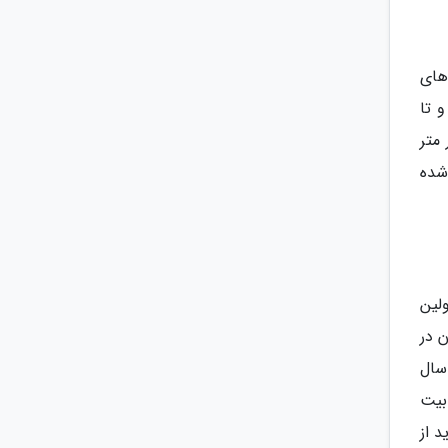
های
یلادی ساخته شد و تا
می کشید. مینی ونیز باکو دارای مساحتی برابر با 10 هزار متر
شده
ولین
ن در
سال
ذابیت
 از