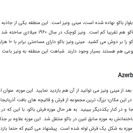
بلوار باکو نهاده شده است، مینی ونیز است. این منطقه یکی از جاذبه 
شهر باکو است که اتفاقا فاصله اش با موزه فرش باکو هم تقریبا کم است. ونیز کوچک در سال 1960 م
سالیان سال، بار تفریح و تفریح مسافران و مردم باکو را بر دوش 
وعی هم هستند بسیار وجود دارند. شباهت این منطقه به ونیز باعث 
د از مینی ونیز می توانید از آن هم بازدید نمایید. این موزه، عنوان ا
 در این مکان؛ بزرگ ترین مجموعه از فرش و قالیچه های بافت آذربایجا
و در کنار یکذدیگر ببینید. به هر حال موزه فرش باکو، با این که در 
تتاح شد اما در سال 1998 میلادی ساختمانش به موزه سابق لنین در باکو منتقل شد. این موزه علاوه بر ج
موزه به شکل یک فرش لوله شده است. پیشنهاد می کنیم که حتما بازدید