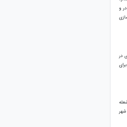
ر و
ازسازی
 در
رای
باکو نهاده شده است، مجموعه برج های 3 گانه شعله
شهر