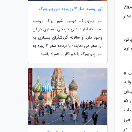
شروع
تور روسیه: سفر 3 روزه به سن پترزبورگ
وار
سن پترزبورگ دومین شهر بزرگ روسیه
است که آثار دیدنی تاریخی بسیاری در آن
وجود دارد و سالانه گردشگران بسیاری به
اکو،
آن سفر می نمایند؛ با برنامه سفر 3 روزه به
ایم
سن پترزبورگ با خبرنگاران همراه باشید.
ن و
ارد
 پیش
ی که
یاب
 می
 در