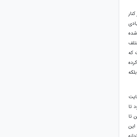
ر کنار
ادی
شده
تلف
 که
رده
لکه
ایت
د تا
ین تا
 این
دازه