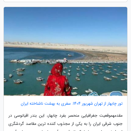
تور چابهار از تهران شهریور 1404: سفری به بهشت ناشناخته ایران
مقدمهموقعیت جغرافیایی منحصر بفرد چابهار، این بندر اقیانوسی در
جنوب شرقی ایران را به یکی از مجذوب کننده ترین مقاصد گردشگری