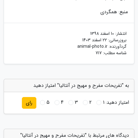
منبع: همگردی
انتشار:
10 اسفند 1398
بروزرسانی:
22 اسفند 1403
گردآورنده:
animal-photo.ir
شناسه مطلب: 717
به "تفریحات مفرح و مهیج در آنتالیا" امتیاز دهید
امتیاز دهید:
1
2
3
4
5
رای
دیدگاه های مرتبط با "تفریحات مفرح و مهیج در آنتالیا"