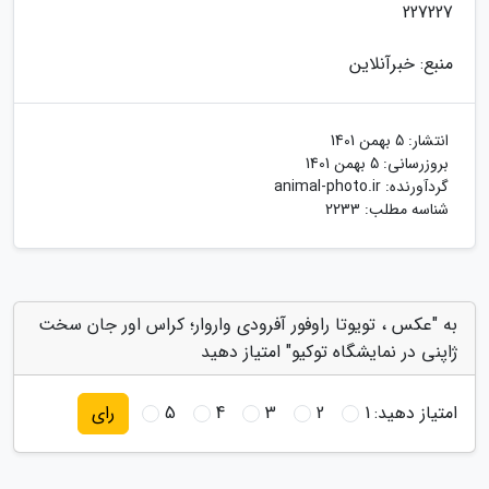
227227
منبع: خبرآنلاین
انتشار:
5 بهمن 1401
بروزرسانی:
5 بهمن 1401
گردآورنده:
animal-photo.ir
شناسه مطلب: 2233
به "عکس ، تویوتا راوفور آفرودی واروار؛ کراس اور جان سخت
ژاپنی در نمایشگاه توکیو" امتیاز دهید
امتیاز دهید:
1
2
3
4
5
رای