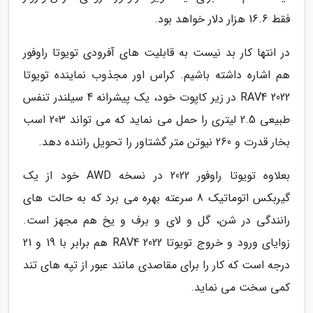
فقط 16.6 هزار دلار خواهد بود.
در انتها کار بد نیست به قابلیت های آفرودی تویوتا راوفور
هم اشاره داشته باشیم. کراس اور مجذوب نماینده تویوتا
RAV4 2022 در زیر کاپوت خود، یک پیشرانه 4 سیلندر تنفس
طبیعی 2.5 لیتری را حمل می نماید که می تواند 203 اسب
بخار قدرت و 260 نیوتن متر گشتاور را تحویل راننده دهد.
بعلاوه تویوتا راوفور 2022 در نسخه AWD خود از یک
گیربکس اتوماتیک 8 سرعته بهره می برد که به حالت های
رانندگی در شن، گل و لای و برف و یخ هم مجهز است.
زوایای ورود و خروج تویوتا RAV4 2022 هم برابر با 19 و 21
درجه است که کار را برای مقاصدی مانند عبور از تپه های تند
کمی سخت می نماید.