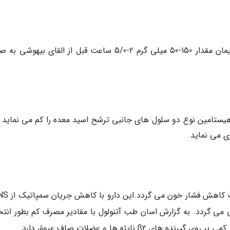
برای کاهش اسید معده قبل از اعمال جراحی یا زایمان مقدار 150-50 میلی گرم 2-5/0 ساعت قبل از القای بی
یتیدین دارویی است که با مهار گیرنده های H2 هیستامین نوع دو سلول های جانبی ترشح اسید معده را کم می نمای
ی می نماید.
ی می گردد. به گزارش اسان طب آتنولول با مقادیر مصرف کم بطور انتخ