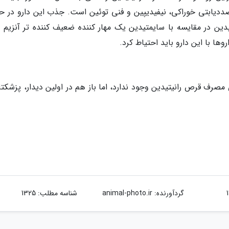
ضددیابتی خوراکی، نیفیدیپین و فنی توئین است. جذب این دارو در ح
دین در مقایسه با سایمتیدین یک مهار کننده ضعیف کننده تر آنزیم 
ا با این دارو باید احتیاط کرد.
رف قرص رانیتیدین وجود ندارد، اما باز هم در اولین دیدار، پزشکتان
گردآورنده:
animal-photo.ir
شناسه مطلب: 1325