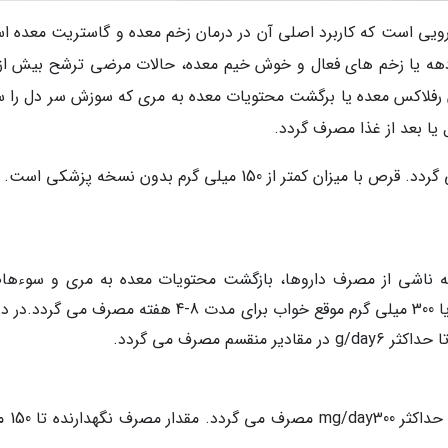
سلامت - قرص رانیتیدین (Ranitidine) دارویی است که کاربرد اصلی آن در درمان زخم معده و گاستریت معده
ازدهه یا زخم های فعال و خوش خیم معده، حالات مرضی ترشح بیش از
ان رفلاکس معده یا برگشت محتویات معده به مری که سوزش سر دل را 
 یا بعد از غذا مصرف گردد.
ر از 150 میلی گرم بدون نسخه پزشکی است.
حه ناشی از مصرف داروها، بازگشت محتویات معده به مری و سوءها
مزمن مقدار 150 میلی گرم 2 بار در روز صبح و شب یا 300 میلی گرم موقع خواب برای مدت 8-4 هفته مصرف م
در درمان قرحه گوارشی g/day4-2