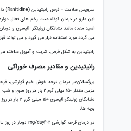
سرویس 
این دارو در درمان کوتاه مدت زخم های فعال دو
اسید معده مانند نشانگان زولینگر -الیسون و درم
می گردد مورد استفاده قرار می گیرد و می تواند قبل
رانیتیدین به شکل قرص، شربت و آمپول ساخته می گردد. قرص با میزان کمت
رانیتیدین و مقادیر مصرف خوراکی
بزرگسالان:در درمان قرحه خوش خیم گوارشی، قر
نشانگان زولینگر-الیسون 150 میلی گرم 3 بار در روز تا حداکثر g/day6 در مقادیر منقسم مصرف می گردد.
بچه ها: