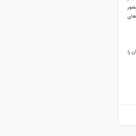
ضور
های
 را