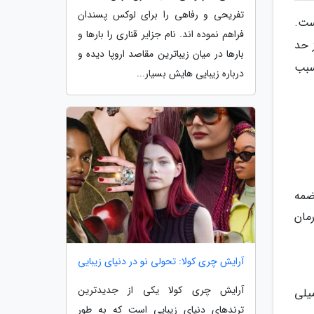
تفریحی و رفاهی را برای لوکس پسندان
 است.
فراهم نموده اند. نام جزایر قناری را بارها و
 حد
بارها در میان زیباترین مقاصد اروپا دیده و
سبب
درباره زیبایی هایش بسیار...
ضمه
ی گردد.در درمان
آرایش چری کولا: تحولی نو در دنیای زیبایی
آرایش چری کولا یکی از جدیدترین
m دوبار در روز تا حداکثر mg/day300 مصرف می گردد. مقدار مصرف نگهدارنده تا 150 میلی
ترندهای دنیای زیبایی است که به طور