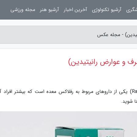
شگری
آرشیو تکنولوژی
آخرین اخبار
آرشیو هنر
مجله ورزشی
یدین) - مجله عکس
 و عوارض رانیتیدین)
به گزارش مجله عکس، قرص رانیتیدین (Ranitidine) یکی از داروهای مربوط به رفلاکس معده است که بیشتر افراد
ا شوید.