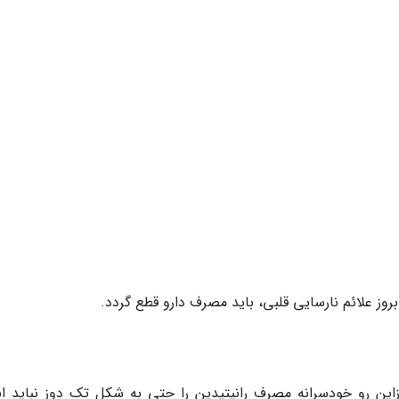
روز علائم نارسایی قلبی، باید مصرف دارو قطع گردد.
زاین رو خودسرانه مصرف رانیتیدین را حتی به شکل تک دوز نباید ان