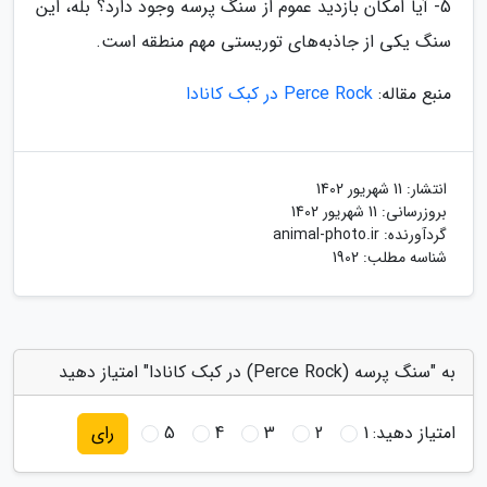
5- آیا امکان بازدید عموم از سنگ پرسه وجود دارد؟ بله، این
سنگ یکی از جاذبه‌های توریستی مهم منطقه است.
منبع مقاله:
Perce Rock در کبک کانادا
انتشار:
11 شهریور 1402
بروزرسانی:
11 شهریور 1402
گردآورنده:
animal-photo.ir
شناسه مطلب: 1902
به "سنگ پرسه (Perce Rock) در کبک کانادا" امتیاز دهید
امتیاز دهید:
1
2
3
4
5
رای