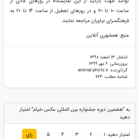
توانند جهت بازدید از این نمایشگاه در روزهای عادی از
ساعت 10 تا 20 و در روزهای تعطیل از ساعت 14 تا 20 به
فرهنگسرای نیاوران مراجعه نمایند.
منبع: همشهری آنلاین
انتشار:
13 اسفند 1398
بروزرسانی:
6 مهر 1399
گردآورنده:
animal-photo.ir
شناسه مطلب: 724
به "هفتمین دوره جشنواره بین المللی عکس خیام" امتیاز
دهید
امتیاز دهید:
1
2
3
4
5
رای