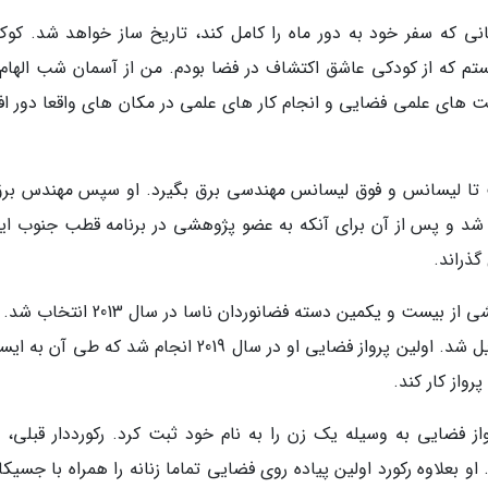
ن حال، خانم کوک در ماموریت آرتمیس 2 زمانی که سفر خود به دور ماه را کامل کند، تاریخ ساز خواهد شد. 
که از کودکی عاشق اکتشاف در فضا بودم. من از آسمان شب الهام
ت های علمی فضایی و انجام کار های علمی در مکان های واقعا دور افت
رفت تا لیسانس و فوق لیسانس مهندسی برق بگیرد. او سپس مهندس برق
ند شد و پس از آن برای آنکه به عضو پژوهشی در برنامه قطب جنوب ایا
ذراند.
خانم کوک یکی از هشت نفری بود که به عنوان بخشی از بیست و یکمین دسته فضانوردان ناسا
از دو سال آموزش، او به یک فضانورد تمام عیار تبدیل شد. اولین پرواز فضایی او در سال 2019 انجام شد که ط
واز کار کند.
ن پرواز فضایی به وسیله یک زن را به نام خود ثبت کرد. رکورددار قبلی،
) با 288 روز در فضا بود. او بعلاوه رکورد اولین پیاده روی فضایی تماما زنانه را همراه با جسیک