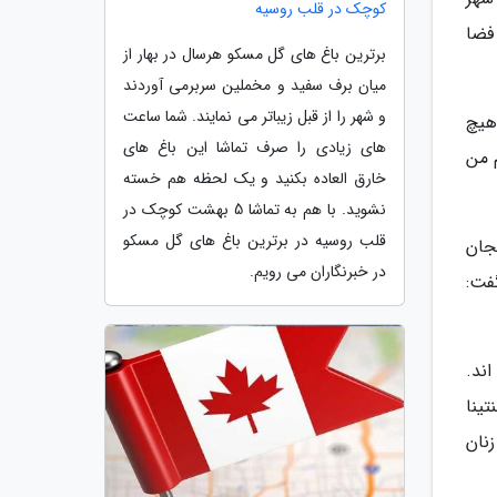
کوچک در قلب روسیه
در فضا
برترین باغ های گل مسکو هرسال در بهار از
میان برف سفید و مخملین سربرمی آوردند
و شهر را از قبل زیباتر می نمایند. شما ساعت
و در سال 2020 گفت: واقعا هیچ
های زیادی را صرف تماشا این باغ های
 من
خارق العاده بکنید و یک لحظه هم خسته
نشوید. با هم به تماشا 5 بهشت کوچک در
قلب روسیه در برترین باغ های گل مسکو
جان
در خبرنگاران می رویم.
فت:
 ها یعنی 55 نفر زن بوده اند.
نتینا
ل 1937 به فضا رفت. زنان