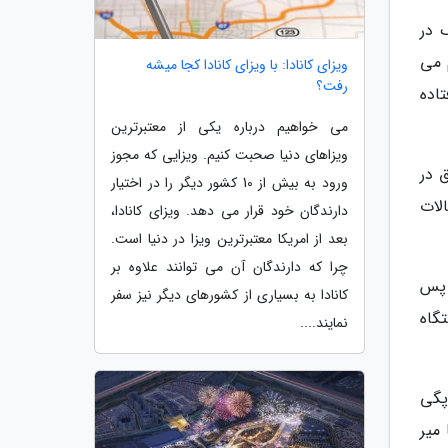
کوک در
 می
ویزای کانادا: با ویزای کانادا کجا میشه
رفت؟
اده
می خواهیم درباره یکی از معتبرترین
ویزاهای دنیا صحبت کنیم. ویزایی که مجوز
 در
ورود به بیش از 10 کشور دیگر را در اختیار
لات
دارندگان خود قرار می دهد. ویزای کانادا،
بعد از امریکا معتبرترین ویزا در دنیا است.
چرا که دارندگان آن می توانند علاوه بر
 در سال 2013 انتخاب شد. پس
کانادا به بسیاری از کشورهای دیگر نیز سفر
ی آن به ایستگاه
نمایند....
 پگی
ا میر