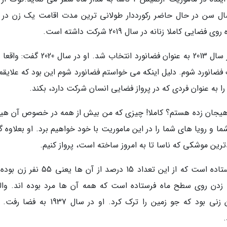
د رپیدز (Grand Rapids) در میشیگان با 44 سال سن در حال حاضر رکورددار طولانی ترین مدت اقامت یک زن 
کریستینا موج سوار، صخره نورد و ملوان مشتاق در سال 2013 به عنوان فضانورد انتخاب شد. ا
 فضانورد شوم. دلیل اینکه می خواستم فضانورد شوم این بود که علایقم
را به عنوان فردی که در پرواز فضایی انسان شرکت دارد، بکند.
ن هیجان زده هستم؟ کاملا! چیزی که من بیش از همه در خصوص آن هی
 و رویا های شما را در این ماموریت با خود خواهیم برد. او بعلاوه گ
دترین موشکی که ناسا تا به امروز ساخته است، پرواز کنیم.
ناسا تا به امروز در مجموع 355 نفر را به فضا فرستاده است که از این تعداد 15 درصد از آن
دار ماه و 12 نفر را برای قدم زدن روی سطح ماه فرستاده است که همه آن ها مرد بوده اند. وال
ترشکووای (Valentina Tereshkova) روسی اولین زنی بود که جو زمین را ترک کرد. او در سا