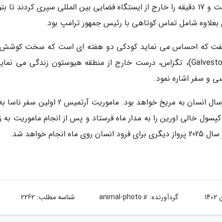
(Jessica Meir) به دست آورد. این زوج هفت ساعت و 17 دقیقه را خارج از ایستگاه فضایی بین المللی سپری کردند تا 
ی بعلاوه شامل تماس کوتاهی با رئیس جمهور ترامپ بود.
زمین در سال 2020، خانم کوک گفت که احساس می نماید کودکی دو هفته ای است که سخت کوش
نماید تا سرش را بالا نگه دارد. او در گالوستون (Galveston)، تگزاس، درست خارج از منطقه هیوستون زندگی می نم
سی و سفر اشاره نمود.
اکنون او بخشی از ماموریت پیشگامانه ناسا برای ارسال انسان به مریخ خواهد بود. ماموریت آرتمیس 2
سول خالی اورین را به مدار ماه فرستاد و پس از انجام ماموریت به ز
م خواهد شد.
گردآورنده:
animal-photo.ir
شناسه مطلب: 2262