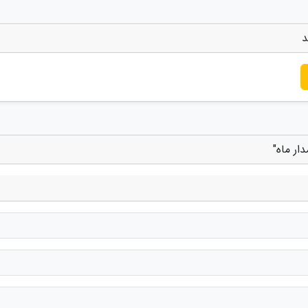
د
ار ماه"