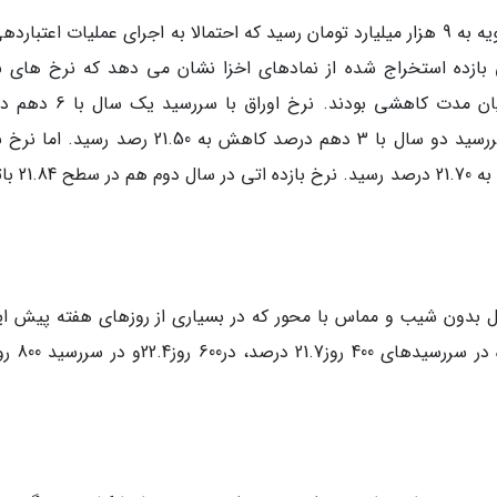
حجم معاملات عمده اوراق بدهی دولتی در بازار ثانویه به 9 هزار میلیارد تومان رسید که احتمالا به اجرای عملیات اعتبا
 بازده استخراج شده از نمادهای اخزا نشان می دهد که نرخ های با
نسبت به روز معاملاتی گذشته در سررسیدهای میان مدت کاهشی بودند. نرخ 
کاهش به 21.17 درصد رسید. نرخ بازده اوراق با سررسید دو سال با 3 دهم درصد کاهش به 21.50 رصد ر
اوراق با سررسید سه سال با یک دهم درصد کاهش
 مدل بدون شیب و مماس با محور که در بسیاری از روزهای هفته پیش ای
شده بود خارج شد. به این ترتیب نرخ سود آی