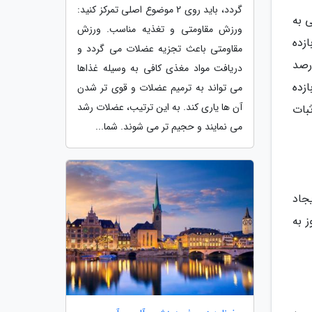
گردد، باید روی 2 موضوع اصلی تمرکز کنید:
ردهی به
ورزش مقاومتی و تغذیه مناسب. ورزش
زده
مقاومتی باعث تجزیه عضلات می گردد و
اوراق با سررسید یک سال با 6 دهم درصد
دریافت مواد مغذی کافی به وسیله غذاها
سید. اما نرخ بازده
می تواند به ترمیم عضلات و قوی تر شدن
آن ها یاری کند. به این ترتیب، عضلات رشد
 به 21.70 درصد رسید. نرخ بازده اتی در سال دوم هم در سطح 21.84 باثبات
می نمایند و حجیم تر می شوند. شما...
جاد
نده در سررسیدهای 400 روز21.7 درصد، در600 روز22.4و در سررسید 800 روز به