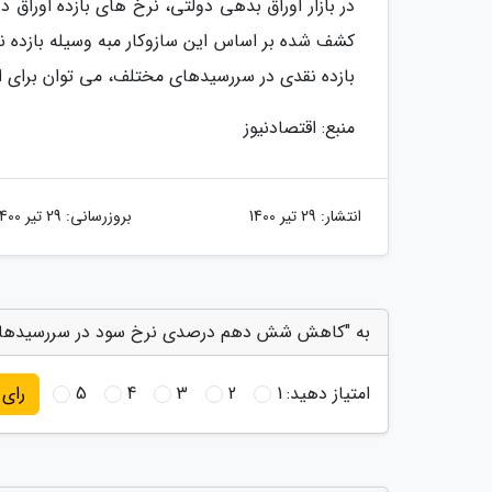
در بازار اوراق بدهی دولتی، نرخ های بازده اورا
کشف شده بر اساس این سازوکار مبه وسیله بازده نق
بازده نقدی در سررسیدهای مختلف، می توان برای است
منبع: اقتصادنیوز
انتشار:
29 تیر 1400
بروزرسانی:
29 تیر 1400
به "کاهش شش دهم درصدی نرخ سود در سررسیدهای ک
امتیاز دهید:
1
2
3
4
5
رای