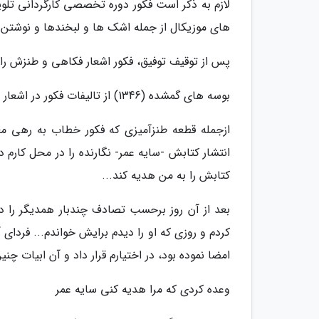
لازم به ذکر است فکور دوره تخصصی کارگردانی تلویز
های موزیکال از جمله اشک ها و لبخندها و نوشت
پس از توقیف توفیق، فکور اشعار فکاهی و طنزش را تا حوالی سال 1336 در مجله سپ
بوسه های گمشده (1346) از تالیفات فکور در اشعار جدی اش است که آن نیز خالی از شوخ طبعی نیست.
ازجمله قطعه طنزآمیزی که فکور خطاب به رهی م
انتشار کتابش -سایه عمر- نگارنده را در محل کار
کتابش را به من هدیه کند...
بعد از آن روز برحسب تصادف چندبار همدیگر را دی
کردم و روزی که او را دیدم برایش خواندم... فردای
امضا نموده بود، در اختیارم قرار داد و آن ابیات چن
وعده کردی که مرا هدیه کنی سایه عمر