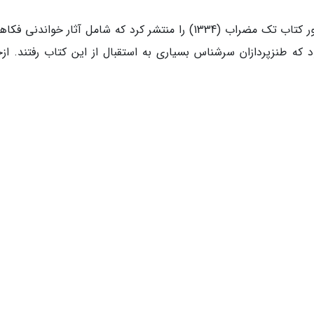
البته یک دهه قبل از انتشار بوسه های گمشده، فکور کتاب تک مضراب (1334) را منتشر کرد که شامل آثار خواند
ه طنزپردازان سرشناس بسیاری به استقبال از این کتاب رفتند. ازج