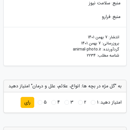
منبع: سلامت نیوز
منبع: فرارو
انتشار:
7 بهمن 1401
بروزرسانی:
7 بهمن 1401
گردآورنده:
animal-photo.ir
شناسه مطلب: 2234
به "گل مژه در بچه ها: انواع، علائم، علل و درمان" امتیاز دهید
امتیاز دهید:
1
2
3
4
5
رای