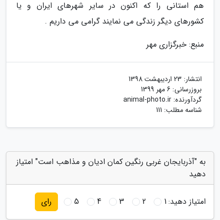
هم استانی را که اکنون در سایر شهرهای ایران و یا
کشورهای دیگر زندگی می نمایند گرامی می داریم .
منبع: خبرگزاری مهر
انتشار:
23 اردیبهشت 1398
بروزرسانی:
6 مهر 1399
گردآورنده:
animal-photo.ir
شناسه مطلب: 111
به "آذربایجان غربی رنگین کمان ادیان و مذاهب است" امتیاز
دهید
امتیاز دهید:
1
2
3
4
5
رای