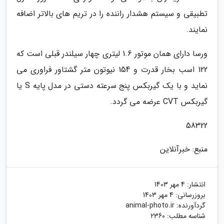
تطبیقی و سیستم هشدار راننده را در تریم های بالاتر اضافه
نمایند.
ورسا دارای همان موتور 1.6 لیتری چهار سیلندر قبلی است که
122 اسب بخار قدرت و 154 نیوتون متر گشتاور فراوری می
نماید و با یک گیربکس پنج سرعته دستی در مدل پایه S یا
گیربکس CVT عرضه می گردد.
58322
منبع: خبرآنلاین
انتشار:
4 مهر 1403
بروزرسانی:
4 مهر 1403
گردآورنده:
animal-photo.ir
شناسه مطلب: 2360