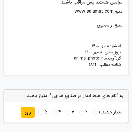
ترانس هستند پس مراقب باشید.
منبع:www.salamat.com
منبع: راسخون
انتشار:
8 مهر 1400
بروزرسانی:
8 مهر 1400
گردآورنده:
animal-photo.ir
شناسه مطلب: 1844
به "نام های غلط انداز در صنایع غذایی" امتیاز دهید
امتیاز دهید:
1
2
3
4
5
رای