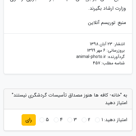
وزارت ارشاد بگیرند.
منبع: توریسم آنلاین
انتشار:
23 آبان 1398
بروزرسانی:
6 مهر 1399
گردآورنده:
animal-photo.ir
شناسه مطلب: 457
به "خانه- کافه ها هنوز مصداق تأسیسات گردشگری نیستند"
امتیاز دهید
امتیاز دهید:
1
2
3
4
5
رای