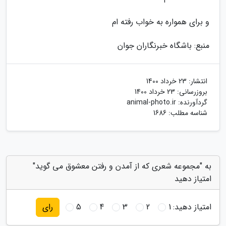
و برای همواره به خواب رفته ام
منبع: باشگاه خبرنگاران جوان
انتشار:
23 خرداد 1400
بروزرسانی:
23 خرداد 1400
گردآورنده:
animal-photo.ir
شناسه مطلب: 1686
به "مجموعه شعری که از آمدن و رفتن معشوق می گوید"
امتیاز دهید
امتیاز دهید:
1
2
3
4
5
رای