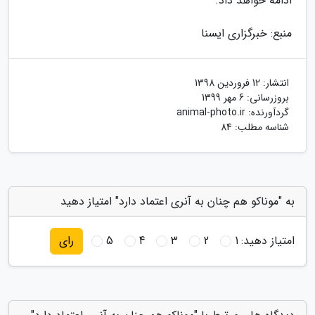
ادامه خواهد داد.
منبع: خبرگزاری ایسنا
انتشار:
12 فروردین 1398
بروزرسانی:
6 مهر 1399
گردآورنده:
animal-photo.ir
شناسه مطلب: 84
به "موناکو هم چنان به آنری اعتماد دارد" امتیاز دهید
امتیاز دهید:
1
2
3
4
5
رای