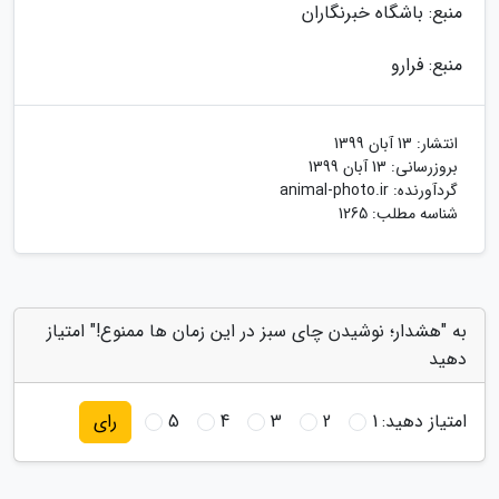
منبع: باشگاه خبرنگاران
منبع: فرارو
انتشار:
13 آبان 1399
بروزرسانی:
13 آبان 1399
گردآورنده:
animal-photo.ir
شناسه مطلب: 1265
به "هشدار؛ نوشیدن چای سبز در این زمان ها ممنوع!" امتیاز
دهید
امتیاز دهید:
1
2
3
4
5
رای