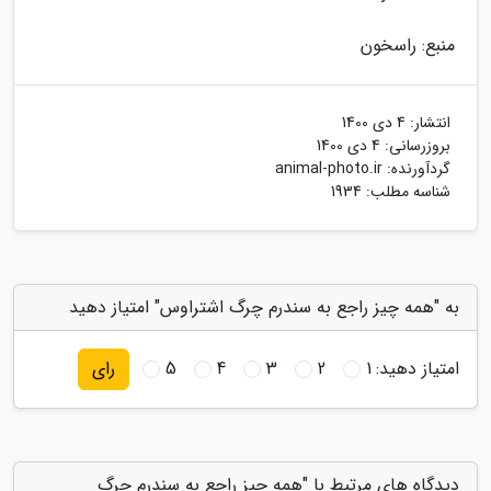
منبع: راسخون
انتشار:
4 دی 1400
بروزرسانی:
4 دی 1400
گردآورنده:
animal-photo.ir
شناسه مطلب: 1934
به "همه چیز راجع به سندرم چرگ اشتراوس" امتیاز دهید
امتیاز دهید:
1
2
3
4
5
رای
دیدگاه های مرتبط با "همه چیز راجع به سندرم چرگ