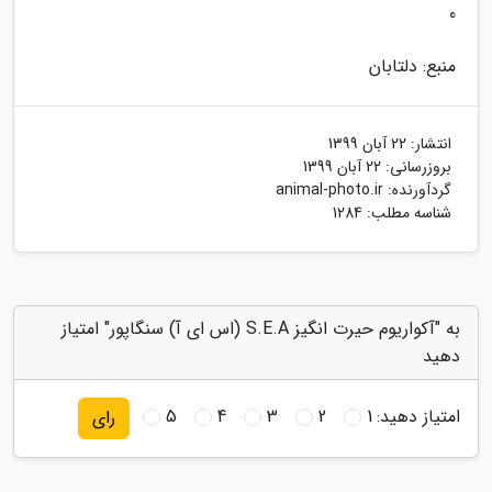
0
منبع: دلتابان
انتشار:
22 آبان 1399
بروزرسانی:
22 آبان 1399
گردآورنده:
animal-photo.ir
شناسه مطلب: 1284
به "آکواریوم حیرت انگیز S.E.A (اس ای آ) سنگاپور" امتیاز
دهید
امتیاز دهید:
1
2
3
4
5
رای