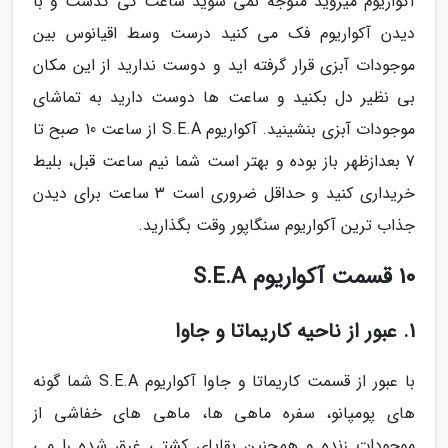
آکواریوم میروید متوجه نمی شوید ساعت کی گذشت و با
دیدن آکواریوم فک می کنید درست وسط اقیانوس بین
موجودات آبزی قرار گرفته اید و دوست ندارید از این مکان
بی نظیر دل بکنید و ساعت ها دوست دارید به تماشای
موجودات آبزی بنشینید. آکواریوم S.E.A از ساعت 10 صبح تا
7 بعدازظهر باز بوده و بهتر است شما نیم ساعت قبل، بلیط
خریداری کنید و حداقل ضروری است 3 ساعت برای دیدن
جذاب ترین آکواریوم سنگاپور وقت بگذارید.
10 قسمت آکواریوم S.E.A
1. عبور از ناحیه کاریماتا و جاوا
با عبور از قسمت کاریماتا و جاوا آکواریوم S.E.A شما گونه
های پومپانو، سفره ماهی ها، ماهی های خفاشی از
موجودات زنده و همچنین بقایای کشتی غرق شده را می