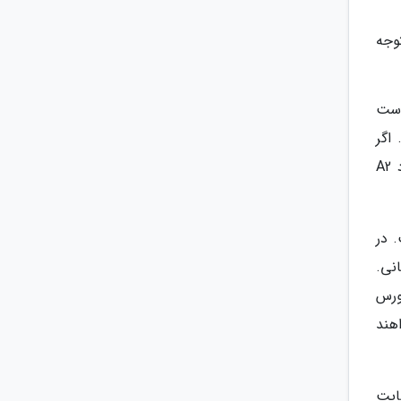
وجه
 است
اگر
بخواهیم از معیار چارچوب اروپایی مشترک مرجع برای زبان ها استفاده کنیم، سطح من در زبان اسپانیایی با ارفاق زیاد A2
 در
و آلمانی.
ورس
هند
ایت