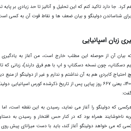
م کرد. جا دارد تاکید کنم که این تحلیل و آنالیز تا حد زیادی بر پایه ت
برای شناساندن دولینگو و بیان ضعف ها و نقاط قوت آن به کسی است
ری زبان اسپانیایی
 به قصد شوخی ای که بیان آن از حوصله این مطلب خارج است، من آغاز به یادگیری 
م دسکتاپ، چون نسخه دسکتاپ و اپ با هم فرق دارند)، زبانی که تا 
یچ احتیاج کابردی هم به آن نداشتم و ندارم و غیر از دولینگو از منبع د
برای یادگیری آن استفاده نکردم. در تاریخ 8 بهمن 1400، یعنی 667 روز پیاپی پس از تاریخ ذکرشده کورس اسپانیایی دو
گفت:
سی که دولینگو را آغاز می نماید، رسیدن به این نقطه است، اما ب
ناخوشایند همراه بود که در کنار حس افتخار و رسیدن به دستاو
کسی که می خواهد دولینگو آغاز کند، باید با دست میزانای پیش روی 