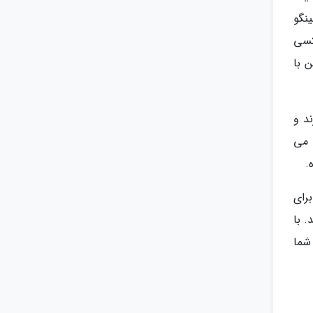
لینگو
ر کسی
 با
ند و
 می
.
برای
 با
 شما