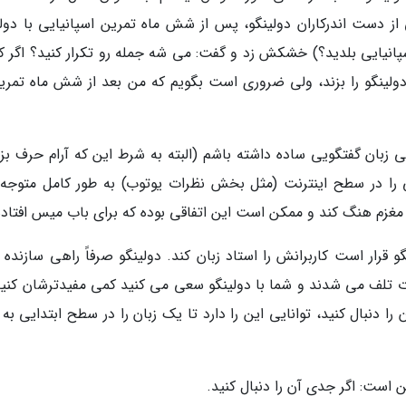
 شده که باب میس (Bob Meese)، یکی از دست اندرکاران دولینگو، پس از شش ماه تمرین اسپانیایی با دو
ن سوال ساده Hablas español (آیا اسپانیایی بلدید؟) خشکش زد و گفت: می شه جمله رو تکرار کنید؟ اگ
 دولینگو را بزند، ولی ضروری است بگویم که من بعد از شش ماه تمرین
ایی زبان گفتگویی ساده داشته باشم (البته به شرط این که آرام حرف بز
ی را در سطح اینترنت (مثل بخش نظرات یوتوب) به طور کامل متوجه
مغزم هنگ کند و ممکن است این اتفاقی بوده که برای باب میس افتاده
 قرار است کاربرانش را استاد زبان کند. دولینگو صرفاً راهی سازنده 
رت تلف می شدند و شما با دولینگو سعی می کنید کمی مفیدترشان کنید.
ا دنبال کنید، توانایی این را دارد تا یک زبان را در سطح ابتدایی به
ن است: اگر جدی آن را دنبال کنید.