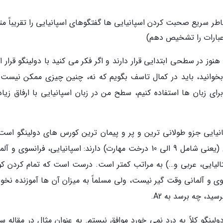
طر سریع صحبت کردن اسپانیایی ها گفتگوهای اسپانیایی را تقریباً مت
عبارات را تشخیص دهم)
 هنوز در سطحی ابتدایی قرار دارند و اگر فکر می کنید با دولینگو قرار
ن بخوانید، باید در کمال تاسف بگویم که نه، چنین چیزی ممکن نیست. 
پانیایی جزو طولانی ترین و پر و پیمان ترین کورس های دولینگو است.
حال حاضر فقط سه زبان هستند که کورسی مفصل (یعنی شامل 9 الی 10 درخت مهارت) دارند: اسپانیایی، فرانسوی 
یتالیایی، عربی و…) به مراتب کمتر است. درست است که تمام کردن ک
وی و آلمانی وقت گیر نیست، ولی مسلماً به میزان آن ها آموزنده نخوا
لینگو کلاً به درد نمی خورد موافق نیستم. به عنوان مثال در مقاله س