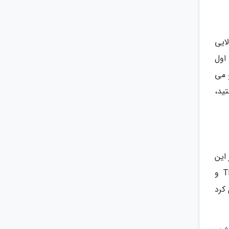
ایی
اول
 می
ید،
این
زمینه منتشر ننموده، ولی در سال 2020 کاربری به نام Maxinator10000 با استناد بر دو منبع The Duolingo Incubator و
ری کرد