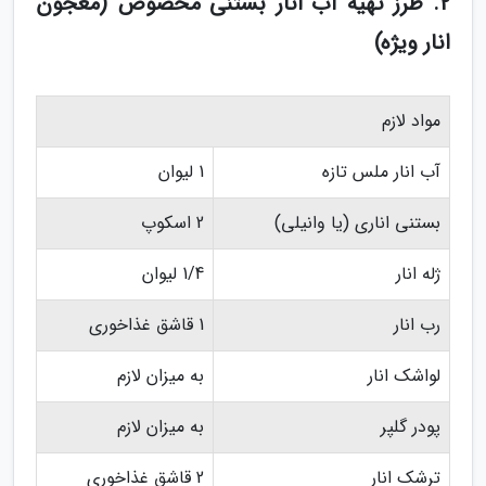
2. طرز تهیه آب انار بستنی مخصوص (معجون
انار ویژه)
مواد لازم
آب انار ملس تازه
1 لیوان
بستنی اناری (یا وانیلی)
2 اسکوپ
ژله انار
1/4 لیوان
رب انار
1 قاشق غذاخوری
لواشک انار
به میزان لازم
پودر گلپر
به میزان لازم
ترشک انار
2 قاشق غذاخوری