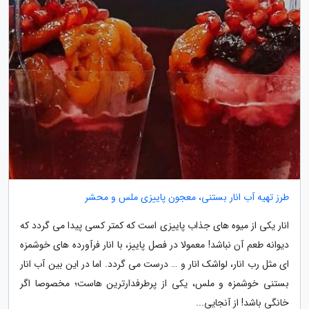
طرز تهیه آب انار بستنی، معجون پاییزی ملس و محشر
انار یکی از میوه های جذاب پاییزی است که کمتر کسی پیدا می گردد که
دیوانه طعم آن نباشد! معمولا در فصل پاییز، با انار فرآورده های خوشمزه
ای مثل رب انار، لواشک انار و … درست می گردد. اما در این بین آب انار
بستنی خوشمزه و ملس، یکی از پرطرفدارترین هاست؛ مخصوصا اگر
خانگی باشد! از آنجایی...