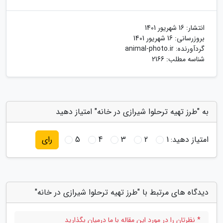
انتشار:
16 شهریور 1401
بروزرسانی:
16 شهریور 1401
گردآورنده:
animal-photo.ir
شناسه مطلب: 2166
به "طرز تهیه ترحلوا شیرازی در خانه" امتیاز دهید
امتیاز دهید:
1
2
3
4
5
رای
دیدگاه های مرتبط با "طرز تهیه ترحلوا شیرازی در خانه"
* نظرتان را در مورد این مقاله با ما درمیان بگذارید