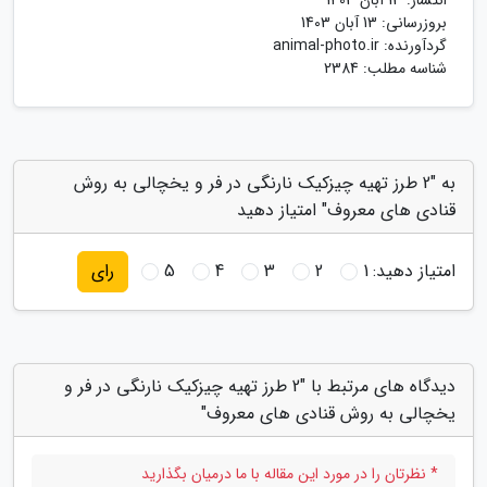
انتشار:
13 آبان 1403
بروزرسانی:
13 آبان 1403
گردآورنده:
animal-photo.ir
شناسه مطلب: 2384
به "2 طرز تهیه چیزکیک نارنگی در فر و یخچالی به روش
قنادی های معروف" امتیاز دهید
امتیاز دهید:
1
2
3
4
5
رای
دیدگاه های مرتبط با "2 طرز تهیه چیزکیک نارنگی در فر و
یخچالی به روش قنادی های معروف"
* نظرتان را در مورد این مقاله با ما درمیان بگذارید