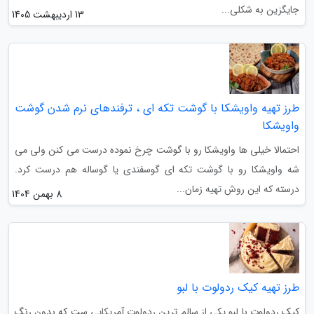
جایگزین به شکلی...
13 اردیبهشت 1405
طرز تهیه واویشکا با گوشت تکه ای ، ترفندهای نرم شدن گوشت
واویشکا
احتمالا خیلی ها واویشکا رو با گوشت چرخ نموده درست می کنن ولی می
شه واویشکا رو با گوشت تکه ای گوسفندی یا گوساله هم درست کرد.
درسته که این روش تهیه زمان...
8 بهمن 1404
طرز تهیه کیک ردولوت با لبو
کیک ردولوت با لبو یکی از سالم ترین ردولوت آمریکایی ست که بدون رنگ